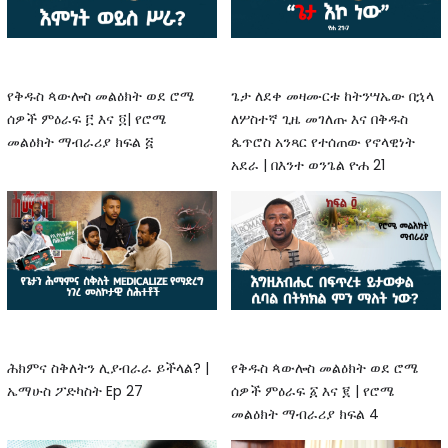
የቅዱስ ጳውሎስ መልዕክት ወደ ሮሜ
ጌታ ለደቀ መዛሙርቱ ከትንሣኤው በኋላ
ሰዎች ምዕራፍ ፫ እና ፬| የሮሜ
ለሦስተኛ ጊዜ መገለጡ እና በቅዱስ
መልዕክት ማብራሪያ ክፍል ፭
ጴጥሮስ አንጻር የተሰጠው የኖላዊነት
አደራ | በእንተ ወንጌል ዮሐ 21
ሕክምና ስቅለትን ሊያብራራ ይችላል? |
የቅዱስ ጳውሎስ መልዕክት ወደ ሮሜ
ኤማሁስ ፖድካስት Ep 27
ሰዎች ምዕራፍ ፩ እና ፪ | የሮሜ
መልዕክት ማብራሪያ ክፍል 4