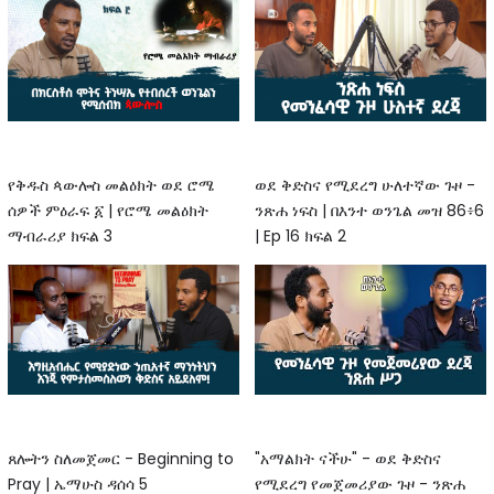
የቅዱስ ጳውሎስ መልዕክት ወደ ሮሜ
ወደ ቅድስና የሚደረግ ሁለተኛው ጉዞ -
ሰዎች ምዕራፍ ፩ | የሮሜ መልዕክት
ንጽሐ ነፍስ | በእንተ ወንጌል መዝ 86፥6
ማብራሪያ ክፍል 3
| Ep 16 ክፍል 2
ጸሎትን ስለመጀመር - Beginning to
"አማልክት ናችሁ" - ወደ ቅድስና
Pray | ኤማሁስ ዳሰሳ 5
የሚደረግ የመጀመሪያው ጉዞ - ንጽሐ