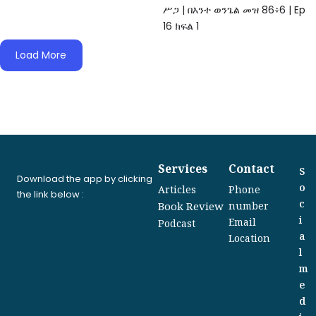
ሥጋ | በእንተ ወንጌል መዝ 86፥6 | Ep
16 ክፍል 1
Load More
Services
Contact
S
Download the app by clicking
o
Articles
Phone
the link below :
c
Book Review
number
i
Email
Podcast
a
Location
l
m
e
d