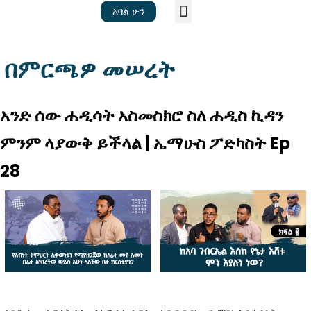
አባል ሁን
መነሻ
ጽሑፎች
ቪዲዮ
ስለ እኛ
በምርጫዎ መሠረት​
አንድ ሰው ሐዲሳት አስመስክሮ ስለ ሐዲስ ኪዳን
ምንም ላያውቅ ይችላል | ኤማሁስ ፖድካስት Ep
28