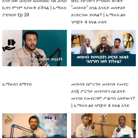
አንድ ሰው ሐዲሳት አስመስክሮ ስለ ሐዲስ
ክቡር የሆነውን ምንኩስና ለናቁት
ኪዳን ምንም ላያውቅ ይችላል | ኤማሁስ
"መነኮሳት" ስንል እንዴት መስዋዕት
ፖድካስት Ep 28
እናድርገው ይባላል? | ኤማሁስ ልዩ
ዝግጅት 4 ክፍል ሁለት
ኤማሁስን ለማገዝ
መነኮሳት በሥርዓተ መነኮሳት የመኖር
እንጂ ሥርዓተ መነኮሳትን በፈለጉት
መንገድ የመተርጎም ሥልጣን አላቸውን?
| ኤማሁስ ልዩ ዝግጅት 4 ክፍል አንድ