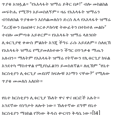
ጥያቄ አዝሏል። “የአእላፋት ዝማሬ ይቅር በቃ!” ብሎ መከልከል
መፍትሔ የሚኾን አይመስለኝም። ዛሬ የአእላፋት ዝማሬን
ብንከለክል ጥያቄውን እስካልመለስን ድረስ ሌላ የአእላፋት ዝማሬ
“ደረጃውን በጠበቀና ኦርቶዶክሳዊ ትውፊትን በተከተለ መልኩ”
ተብሎ መምጣቱ አይቀርም። የአእላፋት ዝማሬ ላለንበት
ሊቱርጊያዊ ቀውስ ምልክት እንጂ ችግሩ ራሱ አይደለም። ስለዚኽ
የአእላፋት ዝማሬ የሚያመለክተውን ችግር በጥንቃቄ ማጤን
አለብን። ማለትም የአእላፋት ዝማሬ የትኛውን የሊቱርጊያ ክፍል
እንደተካ ማስተዋል የሚያስፈልገን ይመስለኛል። ለዚኽም “የቤተ
ክርስቲያን ሊቱርጊያ መደበኛ ክፍሎቹ እነማን ናቸው?” የሚለው
ጥያቄ መመለስ አለበት።
የቤተ ክርስቲያን ሊቱርጊያ ኹለት ዋና ዋና ዘርፎች አሉት።
አንደኛው የሰዓታት ጸሎት ነው። ኹለተኛው ደግሞ የቤተ
ክርስቲያን ማዕከል የኾነው ቅዱስ ቍርባን ቅዳሴ ነው።
[14]