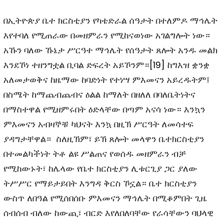
በኢትዮጵያ ቤተ ክርስቲያን የካቴድራል ሰዓታት በተለምዶ ማኅሌት
እየተባለ የሚጠራው በመዘምራን የሚከናወነው አገልግሎት ነው።
አኹን ባለው ኹኔታ ሥርዓተ ማኅሌት የሰዓታት ጸሎት አንዱ መልክ
እንደኾነ ተዘንግቷል ቢባል ድፍረት አይኾንም።
[19]
ከግእዝ ቋንቋ
አለመታወቅና ከዜማው ከባድነት የተነሣ ምእመናን አይረዱትም፤
በስሜት ከማጨብጨብና ዕልል ከማለት በዘለለ በባለቤትነትና
በማስተዋል የሚዘምሩበት ዕድላቸው በጣም አናሳ ነው። እንኳን
ምእመናን አብዛኞቹ ካህናት እንኳ በዚኽ ሥርዓት ለመሳተፍ
ያዳግታቸዋል። ስለዚኽም፣ ይኽ ጸሎት መላዋን ቤተክርስቲያን
በተመልካችነት ትቶ ልዩ ሥልጠና የወሰዱ መዘምራን ብቻ
የሚከውኑት፣ ከሌላው የቤተ ክርስቲያን ሊቱርጊያ ጋር ያለው
ትሥሥር የማይታይበት እንግዳ ቅርስ ኾኗል። ቤተ ክርስቲያን
ውስጥ ለበዓል የሚሰበሰቡ ምእመናን ማኅሌት በሚቆምበት ጊዜ
ሰብሰብ ብለው ከውጪ፣ ብርድ እየለበለባቸው የራሳቸውን ባህላዊ