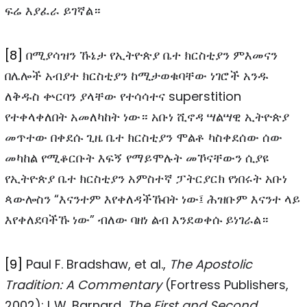
ፍሬ እያፈራ ይገኛል።
[8]
በሚያሳዝን ኹኔታ የኢትዮጵያ ቤተ ክርስቲያን ምእመናን
በሌሎች አብያተ ክርስቲያን ከሚታወቁባቸው ነገሮች አንዱ
ለቅዱስ ቍርባን ያላቸው የተሳሳተና superstition
የተቀላቀለበት አመለካከት ነው። አቡነ ሺኖዳ ሣልሣዊ ኢትዮጵያ
መጥተው በቀደሱ ጊዜ ቤተ ክርስቲያን ሞልቶ ካስቀደሰው ሰው
መካከል የሚቆርቡት እፍኝ የማይሞሉት መኾናቸውን ሲያዩ
የኢትዮጵያ ቤተ ክርስቲያን አምስተኛ ፓትርያርክ የነበሩት አቡነ
ጳውሎስን “እናንተም እየቀለዳችኹበት ነው፤ ሕዝቡም እናንተ ላይ
እየቀለደባችኹ ነው” ብለው ባዘነ ልብ እንደወቀሱ ይነገራል።
[9]
Paul F. Bradshaw, et al.,
The Apostolic
Tradition: A Commentary
(Fortress Publishers,
2002); L.W. Barnard,
The First and Second