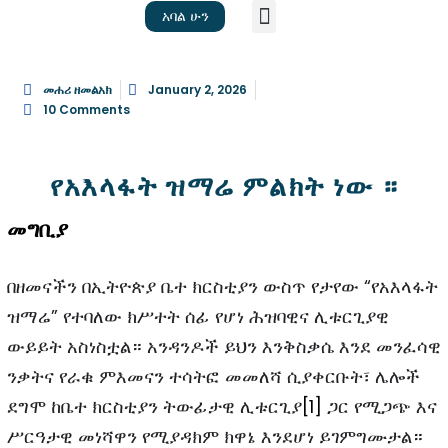
አባል ሁን
መነሻ
ጽሑፎች
ቪዲዮ
ስለ እኛ
መሐሪ ዘመልአክ
January 2, 2026
10 Comments
የአእላፋት ዝማሬ ምልክት ነው ።
መግቢያ
በዘመናችን በኢትዮጵያ ቤተ ክርስቲያን ውስጥ የታየው “የአእላፋት
ዝማሬ” የተባለው ክሥተት ሰፊ የሆነ ሕዝባዊና ሊቱርጊያዊ
ውይይት አስነስቷል። አንዳንዶች ይህን እንቅስቃሴ እንደ መንፈሳዊ
ንቃትና የራቁ ምእመናን ተሳትፎ መመለሻ ሲያቀርቡት፣ ሌሎች
ደግሞ ከቤተ ክርስቲያን ትውፊታዊ ሊቱርጊያ
[1]
ጋር የሚጋጭ እና
ሥርዓታዊ መነሻዋን የሚያዳክም ክዋኔ እንደሆነ ይገምግሙታል።