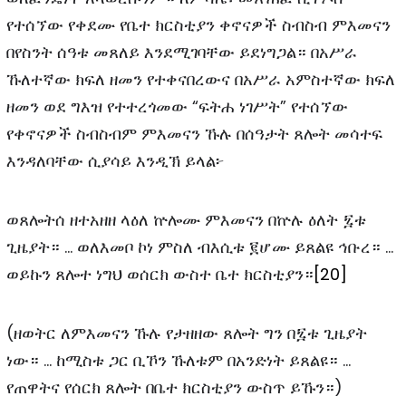
የተሰኘው የቀደሙ የቤተ ክርስቲያን ቀኖናዎች ስብስብ ምእመናን
በየስንት ሰዓቱ መጸለይ እንደሚገባቸው ይደነግጋል። በአሥራ
ኹለተኛው ክፍለ ዘመን የተቀናበረውና በአሥራ አምስተኛው ክፍለ
ዘመን ወደ ግእዝ የተተረጎመው “ፍትሐ ነገሥት” የተሰኘው
የቀኖናዎች ስብስብም ምእመናን ኹሉ በሰዓታት ጸሎት መሳተፍ
እንዳለባቸው ሲያሳይ እንዲኽ ይላል፦
ወጸሎትሰ ዘተአዘዘ ላዕለ ኵሎሙ ምእመናን በኵሉ ዕለት ፯ቱ
ጊዜያት። … ወለእመቦ ኮነ ምስለ ብእሲቱ ፪ሆሙ ይጸልዩ ኅቡረ። …
ወይኩን ጸሎተ ነግህ ወሰርክ ውስተ ቤተ ክርስቲያን።
[20]
(ዘወትር ለምእመናን ኹሉ የታዘዘው ጸሎት ግን በ፯ቱ ጊዜያት
ነው። … ከሚስቱ ጋር ቢኾን ኹለቱም በአንድነት ይጸልዩ። …
የጠዋትና የሰርክ ጸሎት በቤተ ክርስቲያን ውስጥ ይኹን።)