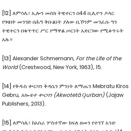
[12]
ለምሳሌ፣ ኢሎን መስክ ትዊተርን በ44 ቢሊዮን ዶላር
የገዛበት መንገድ በሕግ ቅቡልነት ያለው ቢኾንም መንፈሱ ግን
ትዊተርን በቁጥጥር ሥር የማዋል ጦርነት አድርገው የሚቆጥሩት
አሉ።
[13]
Alexander Schmemann,
For the Life of the
World
(Crestwood, New York, 1963), 15.
[14]
የቅዱስ ቍርባን ቅዳሴን ምንነት ለማጤን Mebratu Kiros
Gebru,
አኰቴተ
ቍርባን
(Akwotetä Q̣urban)
(Jajaw
Publishers, 2013).
[15]
ለምሳሌ፣ ከአስራ ሦስተኛው ክፍለ ዘመን የተገኘ አንድ