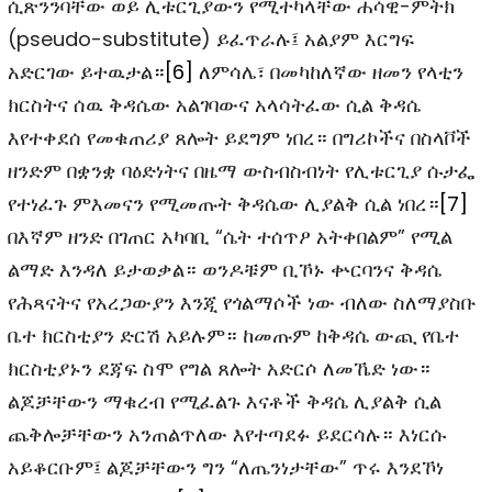
ሲጽንንባቸው ወይ ሊቱርጊያውን የሚተካላቸው ሐሳዊ-ምትክ
(pseudo-substitute) ይፈጥራሉ፤ አልያም እርግፍ
አድርገው ይተዉታል።
[6]
ለምሳሌ፣ በመካከለኛው ዘመን የላቲን
ክርስትና ሰዉ ቅዳሴው አልገባውና አላሳትፈው ሲል ቅዳሴ
እየተቀደሰ የመቁጠሪያ ጸሎት ይደግም ነበረ። በግሪኮችና በስላቮች
ዘንድም በቋንቋ ባዕድነትና በዜማ ውስብስብነት የሊቱርጊያ ሱታፌ
የተነፈጉ ምእመናን የሚመጡት ቅዳሴው ሊያልቅ ሲል ነበረ።
[7]
በእኛም ዘንድ በገጠር አካባቢ “ሴት ተሰጥዖ አትቀበልም” የሚል
ልማድ እንዳለ ይታወቃል። ወንዶቹም ቢኾኑ ቍርባንና ቅዳሴ
የሕጻናትና የአረጋውያን እንጂ የጎልማሶች ነው ብለው ስለማያስቡ
ቤተ ክርስቲያን ድርሽ አይሉም። ከመጡም ከቅዳሴ ውጪ የቤተ
ክርስቲያኑን ደጃፍ ስሞ የግል ጸሎት አድርሶ ለመኼድ ነው።
ልጆቻቸውን ማቁረብ የሚፈልጉ እናቶች ቅዳሴ ሊያልቅ ሲል
ጨቅሎቻቸውን አንጠልጥለው እየተጣደፉ ይደርሳሉ። እነርሱ
አይቆርቡም፤ ልጆቻቸውን ግን “ለጤንነታቸው” ጥሩ እንደኾነ