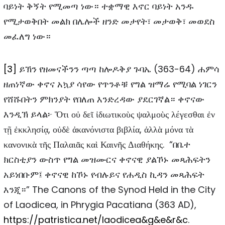
ባይነት ቅኝት የሚመጣ ነው። ተቋማዊ እኖር ባይነት አንዱ
የሚታወቅበት መልክ በሌሎች ዘንድ መታየት፣ መታወቅ፣ መወደስ
መፈለግ ነው።
[3]
ይኽን የዘመናችንን ጣጣ ከሎዶቅያ ጉባኤ (363-64) ሐምሳ
ዘጠነኛው ቀኖና አኳያ ሳየው የጥንቶቹ የግል ዝማሬ የሚባል ነገርን
የሸሹበትን ምክንያት የበለጠ እንድረዳው ያደርገኛል። ቀኖናው
እንዲኽ ይላል፦ Ὅτι οὐ δεῖ ἰδιωτικοὺς ψαλμοὺς λέγεσθαι ἐν
τῇ ἐκκλησίᾳ, οὐδὲ ἀκανόνιστα βιβλία, ἀλλὰ μόνα τὰ
κανονικὰ τῆς Παλαιᾶς καὶ Καινῆς Διαθήκης. “በቤተ
ክርስቲያን ውስጥ የግል መዝሙርና ቀኖናዊ ያልኾኑ መጻሕፍትን
አይነበቡም፤ ቀኖናዊ ከኾኑ የብሉይና የሐዲስ ኪዳን መጻሕፍት
እንጂ።” The Canons of the Synod Held in the City
of Laodicea, in Phrygia Pacatiana (363 AD),
https://patristica.net/laodicea&g&e&r&c
.