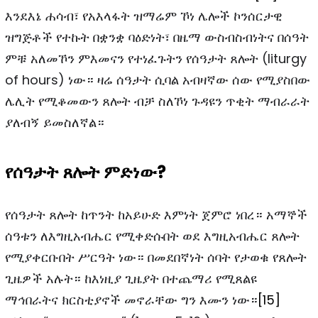
እንደእኔ ሐሳብ፣ የአእላፋት ዝማሬም ኾነ ሌሎች ኮንሰርታዊ
ዝግጅቶች የተኩት በቋንቋ ባዕድነት፣ በዜማ ውስብስብነትና በሰዓት
ምቹ አለመኾን ምእመናን የተነፈጉትን የሰዓታት ጸሎት (liturgy
of hours) ነው። ዛሬ ሰዓታት ሲባል አብዛኛው ሰው የሚያስበው
ሌሊት የሚቆመውን ጸሎት ብቻ ስለኾነ ጉዳዩን ጥቂት ማብራራት
ያለብኝ ይመስለኛል።
የሰዓታት ጸሎት ምድነው?
የሰዓታት ጸሎት ከጥንት ከአይሁድ እምነት ጀምሮ ነበረ። አማኞች
ሰዓቱን ለእግዚአብሔር የሚቀድሱበት ወደ እግዚአብሔር ጸሎት
የሚያቀርቡበት ሥርዓት ነው። በመደበኛነት ሰባት የታወቁ የጸሎት
ጊዜዎች አሉት። ከእነዚያ ጊዜያት በተጨማሪ የሚጸልዩ
ማኅበራትና ክርስቲያኖች መኖራቸው ግን እሙን ነው።
[15]