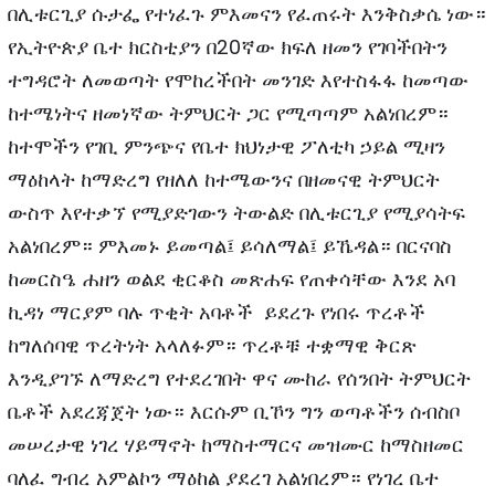
በሊቱርጊያ ሱታፌ የተነፈጉ ምእመናን የፈጠሩት እንቅስቃሴ ነው።
የኢትዮጵያ ቤተ ክርስቲያን በ20ኛው ክፍለ ዘመን የገባችበትን
ተግዳሮት ለመወጣት የሞከረችበት መንገድ እየተስፋፋ ከመጣው
ከተሜነትና ዘመነኛው ትምህርት ጋር የሚጣጣም አልነበረም።
ከተሞችን የገቢ ምንጭና የቤተ ክህነታዊ ፖለቲካ ኃይል ሚዛን
ማዕከላት ከማድረግ የዘለለ ከተሜውንና በዘመናዊ ትምህርት
ውስጥ እየተቃኘ የሚያድገውን ትውልድ በሊቱርጊያ የሚያሳትፍ
አልነበረም። ምእመኑ ይመጣል፤ ይሳለማል፤ ይኼዳል። በርናባስ
ከመርስዔ ሐዘን ወልደ ቂርቆስ መጽሐፍ የጠቀሳቸው እንደ አባ
ኪዳነ ማርያም ባሉ ጥቂት አባቶች ይደረጉ የነበሩ ጥረቶች
ከግለሰባዊ ጥረትነት አላለፉም። ጥረቶቹ ተቋማዊ ቅርጽ
እንዲያገኙ ለማድረግ የተደረገበት ዋና ሙከራ የሰንበት ትምህርት
ቤቶች አደረጃጀት ነው። እርሱም ቢኾን ግን ወጣቶችን ሰብስቦ
መሠረታዊ ነገረ ሃይማኖት ከማስተማርና መዝሙር ከማስዘመር
ባለፈ ግብረ አምልኮን ማዕከል ያደረገ አልነበረም። የነገረ ቤተ