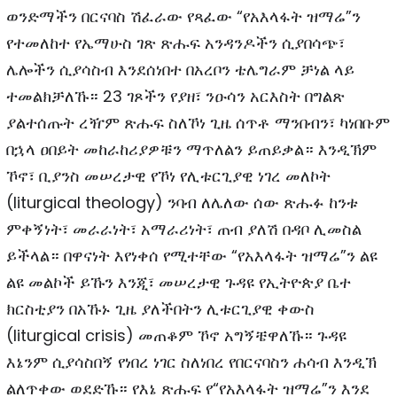
ወንድማችን በርናባስ ሽፈራው የጻፈው “የአእላፋት ዝማሬ”ን
የተመለከተ የኤማሁስ ገጽ ጽሑፍ አንዳንዶችን ሲያበሳጭ፣
ሌሎችን ሲያሳስብ እንደሰነበተ በአረቦን ቴሌግራም ቻነል ላይ
ተመልክቻለኹ። 23 ገጾችን የያዘ፣ ንዑሳን አርእስት በግልጽ
ያልተሰጡት ረዥም ጽሑፍ ስለኾነ ጊዜ ሰጥቶ ማንበብን፣ ካነበቡም
በኋላ ዐበይት መከራከሪያዎቹን ማጥለልን ይጠይቃል። እንዲኽም
ኾኖ፣ ቢያንስ መሠረታዊ የኾነ የሊቱርጊያዊ ነገረ መለኮት
(liturgical theology) ንባብ ለሌለው ሰው ጽሑፉ ከንቱ
ምቀኝነት፣ መራራነት፣ አማራሪነት፣ ጠብ ያለሽ በዳቦ ሊመስል
ይችላል። በዋናነት እየነቀሰ የሚተቸው “የአእላፋት ዝማሬ”ን ልዩ
ልዩ መልኮች ይኹን እንጂ፣ መሠረታዊ ጉዳዩ የኢትዮጵያ ቤተ
ክርስቲያን በአኹኑ ጊዜ ያለችበትን ሊቱርጊያዊ ቀውስ
(liturgical crisis) መጠቆም ኾኖ አግኝቼዋለኹ። ጉዳዩ
እኔንም ሲያሳስበኝ የነበረ ነገር ስለነበረ የበርናባስን ሐሳብ እንዲኽ
ልለጥቀው ወደድኹ። የእኔ ጽሑፍ የ“የአእላፋት ዝማሬ”ን እንደ