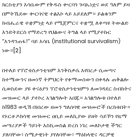
ክርስቲያን እሳቤውም የቅዱስ ቍርባን ጉባኤነቷና ወደ ዓለም ይዛ
በምትኼደው ቍርባናዊ ተልእኮ ላይ አይደለም። ይልቁንም
ከብሔራዊ ተቋምነቷ ላይ የሚጀምርና ተቋሟ ለቀጣዩ ትውልድ
እንድትደርስ የማድረግ የህልውና ትግል ላይ የሚያተኩር
“እንዳንጠፋ!” ባይ እሳቤ (institutional survivalism)
ነው።
[2]
በተለይ የፕሮቴስታንቲዝም እንቅስቃሴ እየበረታ ሲመጣና
ከተሜውንና ዘመነኛ ትምህርት የቀማመሰውን በቀላሉ ጠቅልሎ
ሲወስደው ያዩ ቀናዕያን ፕሮቴስታንቲዝምን ለመገዳደር ስብከትና
መዝሙር ላይ ያተኮረ አገልግሎት አበጁ። አገልግሎቱ በተለይ
ከ1983 ወዲኽ በነበረው ዘመን ግለሰባዊ መዝሙሮች በረከቱበት።
የኦርቶዶክሳዊ መዝሙር ዐቢይ መለኪያው ይዘት ሳይኾን የዜማ
መሣሪያዎች ዓይነት እስኪመስል ድረስ ነገረ መለኮታዊ ችግር
ያለባቸው፣ ስሜታዊነት ያየለባቸው፣ ማዕከላዊና ዳርቻዊ