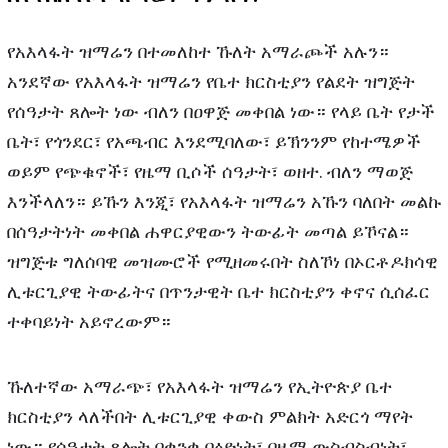
የአእላፋት ዝማሬን በተመለከተ ኹለት አማራጮች አሉን።
አንደኛው የአእላፋት ዝማሬን የቤተ ክርስቲያን የልደት ዝግጅት
የሰዓታት ጸሎት ነው ብለን በዐዋጅ መቀበል ነው። የላይ ቤት የታች
ቤት፣ የጎንደር፣ የአጫብር እንደሚባለው፣ ይኽንንም የከተሜዎች
ወይም የጭቁኖች፣ የዜማ ቢሶች ሰዓታት፣ ወዘተ. ብለን ማወጅ
እንችላለን። ይኹን እንጂ፣ የአእላፋት ዝማሬን አኹን ባለበት መልኩ
በሰዓታትነት መቀበል ሐዋርያዊውን ትውፊት መጣል ይኾናል።
ዝግጅቱ ግለሰባዊ መዝሙሮች የሚዘመሩበት ስለኾነ በኦርቶዶክሳዊ
ሊቱርጊያዊ ትውፊትና በጥንታዊት ቤተ ክርስቲያን ቀኖና ሲሰፈር
ተቀባይነት አይኖረውም።
ኹለተኛው አማራጭ፣ የአእላፋት ዝማሬን የኢትዮጵያ ቤተ
ክርስቲያን ላለችበት ሊቱርጊያዊ ቀውስ ምልክት አድርጎ ማየት
ነው። የሰዓታት ጸሎት በቋንቋ ባዕድነት፣ በዜማ ውስብስብነት፣