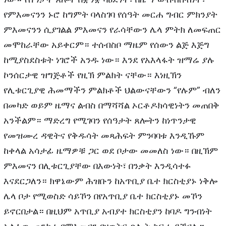
የምእመናንን ኑሮ ከግምት ባላስገባ የሰዓት መርሐ ግብር ምክንያት
ምእመናንን ሲያገልል ምእመናን የራሳቸውን ሌላ ምትክ ለመፍጠር
መሞከራቸው አይቀርም። ተሰብስቦ ማዜም የሰውን ልጅ እጅግ
ከሚያስደስቱት ነገሮች አንዱ ነው። እንደ የአእላፋት ዝማሬ ያሉ
ኮንሰርታዊ ዝግጅቶች የዚኽ ምልክት ናቸው። እነዚኽን
የሊቱርጊያዊ ሕመማችን ምልክቶች ህልውናቸውን “የሉም” ብለን
በመካድ ወይም ዜማና ልብስ በማሻሻል ኦርቶዶክሳዊነትን መጠበቅ
አንችልም። ማድረግ የሚገባን የሰዓታት ጸሎትን ከነጥንታዊ
የመዝሙረ ዳዊትና የቅዱሳት መጻሕፍት ምንባባቱ እንዲኹም
ከቀላል አሳታፊ ዜማዎቹ ጋር ወደ ቦታው መመለስ ነው። በዚኽም
ምእመናን በሊቱርጊያቸው በእውነት፣ በንቃት እንዲሳተፉ
እናደርጋለን። ክዋኔውም ሕዝቡን ከአጥቢያ ቤተ ክርስቲያኑ ነቅሎ
ሌላ ቦታ የሚወስድ ሳይኾን በየአጥቢያ ቤተ ክርስቲያኑ መኾን
ይኖርበታል። በዚህም አጥቢያ አብያተ ክርስቲያን ከባዶ ግንብነት