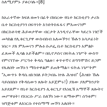
ስለሚያምኑ ያቆርባሉ።
[8]
ከአራተኛው ክፍለ ዘመን በፊት በነበረው የቤተ ክርስቲያን ታሪክ
ቤተ ክርስቲያንን በፍጥነት እንድትስፋፋና ምእመናንም
በክርስቶሳዊ ሕይወታቸው ብርታት እንዲኖራቸው ካደረጉ ነገሮች
መካከል የሊቱርጊያዋ ውስብስብ አለመኾንና ኹሉን አሳታፊነት
ነበረ። ያለ ምእመናን ምሉዕ ሱታፌ ቤተ ክርስቲያን አምልኮ
ፈጸመች ሊባል አይችልም። በሲኖዶስና በፍትሐ ነገሥት ውስጥ
የምናገኘው ሥርዓተ ቅዳሴ ግልጽ፣ ቀጥተኛና ድግግሞሽና ድጋም
የሌለበት መኾኑን ማስተዋልም ይጠቅማል። ፍትሐ ነገሥትም
“ኢውጥኑ ቅዳሴ ዘእንበለ ይትጋብኡ ኵሉ ሕዝብ” (ሕዝቡ ኹሉ
ሳይሰበሰቡ የቅዳሴውን ጸሎት አይጀምሩ!) ያለው ያለምክንያት
አይደለም። የቤተ ክርስቲያን ሊቱርጊያ የእነዚኽ አማኞች ጸሎትና
መሥዋዕት፣ የእነርሱ ሥራ ስለኾነ ነው። ዜማውም፣ ሰዓቱም፣
ዝግጅቱም ለእነርሱ የተስማማ መኾን አለበት።