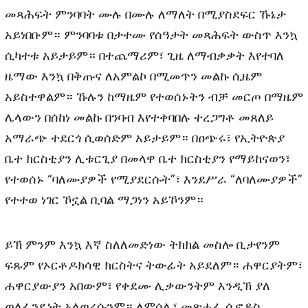
መጻሕፍት ምንባባት ሙሉ በሙሉ ለማለት በሚያስደፍር ኹኔታ
አይነበቡም። ምንባባቱ በታተሙ የሰዓታት መጻሕፍት ውስጥ እንኳ
ሲካተቱ አይታይም። በተጨማሪም፣ ጊዜ ለማብቃቃት እየተባለ
ዜማው እንኳ በቅጡና ለአምልኮ በሚመጥን መልኩ ሲዜም
አይስተዋልም። ኹሉን ከማዜም የተወሰኑትን ብቻ መርጦ በማዜም
ሌላውን በሰከነ መልኩ በንባብ እየተቀባበሉ ተረጋግቶ መጸለይ
አማራጭ ተደርጎ ሲወሰድም አይታይም። በዐጭሩ፣ የኢትዮጵያ
ቤተ ክርስቲያን ሊቱርጊያ በመላዋ ቤተ ክርስቲያን የማይከናወን፣
የተወሰኑ “ባለሙያዎች የሚያደርሱት”፣ እንደሥራ “ለባለሙያዎች”
የተተወ ነገር ኾኗል ቢባል ማጋነን አይኾንም።
ይኽ ምንም እንኳ እኛ ስለለመድነው ትክክል መስሎ ቢታየንም
ፍጹም የኦርቶዶክሳዊ ክርስትና ትውፊት አይደለም። ሐዋርያትም፣
ሐዋርያውያን አበውም፣ የቀደሙ ሊቃውንትም እንዲኽ ያለ
ወለፈንዴነት አላወረሱንም። ለምሳሌ፣ መጽሐፈ ሲኖዶስ