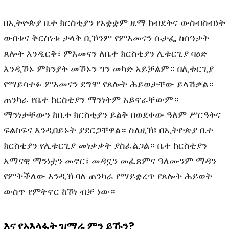
በኢትዮጵያ ቤተ ክርስቲያን የአቋቋም ዜማ ክብደትና ውስብስብነት
ውበቱና ቅርስነቱ ታላቅ ቢኾንም የምእመናን ሱታፌ ከሰዓታት
ጸሎት እንዲርቅ፣ ምእመናን ለቤተ ክርስቲያን ሊቱርጊያ ባዕድ
እንዲኾኑ ምክንያት መኾኑን ግን መካድ አይቻልም። በሊቱርጊያ
የማይሳተፉ ምእመናን ደግሞ የጸሎት ሕይወታቸው ይላሽቃል።
ጠንካራ የቤተ ክርስቲያን ማንነትም አይኖራቸውም።
ማንነታቸውን ከቤተ ክርስቲያን ይልቅ በወደቀው ዓለም ሥርዓትና
ፍልስፍና እንዲበይኑት ያደርጋቸዋል። ስለዚኽ፣ በኢትዮጵያ ቤተ
ክርስቲያን የሊቱርጊያ መነቃቃት ያስፈልጋል። ቤተ ክርስቲያን
አማናዊ ማንነቷን መኖር፣ መዳኗን መፈጸምና ዓለሙንም ማዳን
የምትችለው እንዲኽ ባለ ጠንካራ የማይቋረጥ የጸሎት ሕይወት
ውስጥ የምትኖር ከኾነ ብቻ ነው።
እና
የአእላፋት
ዝማሬ
ምን
ይኹን
?