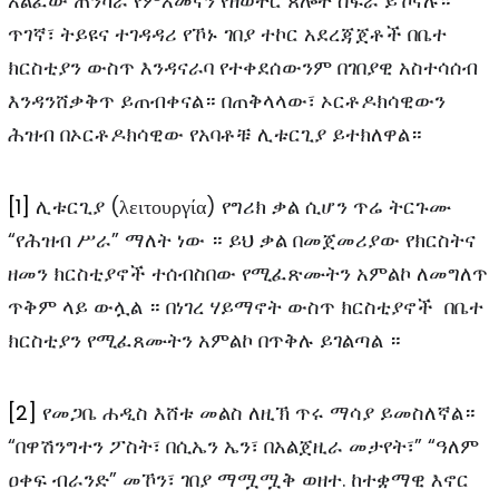
አልፈው ጠንካራ የምእመናን የዘወትር ጸሎት ስፍራ ይኾናሉ።
ጥገኛ፣ ትይዩና ተገዳዳሪ የኾኑ ገበያ ተኮር አደረጃጀቶች በቤተ
ክርስቲያን ውስጥ እንዳናራባ የተቀደሰውንም በገበያዊ አስተሳሰብ
እንዳንሸቃቅጥ ይጠብቀናል። በጠቅላላው፣ ኦርቶዶክሳዊውን
ሕዝብ በኦርቶዶክሳዊው የአባቶቹ ሊቱርጊያ ይተክለዋል።
[1]
ሊቱርጊያ (λειτουργία) የግሪክ ቃል ሲሆን ጥሬ ትርጉሙ
“የሕዝብ ሥራ” ማለት ነው ። ይህ ቃል በመጀመሪያው የክርስትና
ዘመን ክርስቲያኖች ተሰብስበው የሚፈጽሙትን አምልኮ ለመግለጥ
ጥቅም ላይ ውሏል ። በነገረ ሃይማኖት ውስጥ ክርስቲያኖች በቤተ
ክርስቲያን የሚፈጸሙትን አምልኮ በጥቅሉ ይገልጣል ።
[2]
የመጋቤ ሐዲስ እሸቱ መልስ ለዚኽ ጥሩ ማሳያ ይመስለኛል።
“በዋሽንግተን ፖስት፣ በሲኤን ኤን፣ በአልጀዚራ መታየት፣” “ዓለም
ዐቀፍ ብራንድ” መኾን፣ ገበያ ማሟሟቅ ወዘተ. ከተቋማዊ እኖር