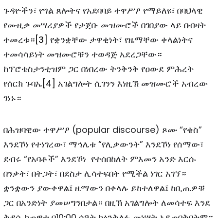
ጉዳዮችን፣ የግል ጸሎትና የአደባባይ ተዋሥዖ የማይለዩ፣ በባህላዊ
የሙዚቃ መሣሪያዎች የታጀቡ መዝሙሮች በገበያው ላይ በብዛት
ተመረቱ።
[3]
የቋንቋቸው ታዋቂነት፣ የዜማቸው ቀላልነትና
ተመሳሳይነት መዝሙሮቹን ተወዳጅ አደረጋቸው።
ከፕሮቴስታንቲዝም ጋር በነበረው ትንቅንቅ የዐውደ ምሕረት
የሰርክ ጉባኤ
[4]
አገልግሎት ሲገንን እነዚኽ መዝሙሮች አብረው
ገነኑ።
በሕዝባዊው ተዋሥዖ (popular discourse) ጾሙ “የቄስ”
እንደኾነ የተነገረው፣ ማኅሌቱ “የሊቃውንት” እንደኾነ የሰማው፣
ደብሩ “የአባቶች” እንደኾነ የተሰበከለት ምእመን አንድ እርሱ
በንቃት፣ በትጋት፣ በደስታ ሊሳተፍበት የሚችል ነገር አገኘ።
ቋንቋውን ያውቀዋል፤ ዜማውን በቀላሉ ይከተለዋል፤ ከቢጤዎቹ
ጋር በአንድነት ያመሠግንበታል። በዚኽ አገልግሎት ለመሳተፍ እንደ
ቅዳሴ ከጠዋቱ በ10፡00 ሰዓት ከዕንቅልፉ መነሣት አይጠበቅበትም።