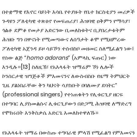
በተቋማዊ የእኖር ባይነት እሳቤ የተያዙት የቤተ ክርስቲያን መሪዎች
ጉዳዩን ፖለቲካዊ ተጽዕኖ የመፍጠሪያ፣ ሕዝባዊ ዐቅምን የማሳያ፣
ጎልቶ ደምቆ የመታያ አድርገው ቢመለከቱትና ቢያበረታቱትም
ሕዝቡ ግን በዋናነት የሚመጣውና ለሰዓታት ቆሞ የሚዘምረው
ፖለቲካዊ አጀንዳ ይዞ ሳይኾን ተሰብስቦ መዘመር ስለሚፈልግ ነው፤
የሰው ልጅ “
homo adorans
” (አምላኪ ፍጡር) ነው
እንዲሉ።
[13]
ስለዚኽ፣ የአእላፋት ዝማሬም ኾነ ሌሎች
ኮንሰርታዊ ዝግጅቶች ምእመናንና ለውስብስቡ የዜማ ትምህርት
ጊዜ ያልነበራቸው ቅን ካህናት ሳያስቡት በባለሙያ ደባትር”
(professional singers) የተነጠቁትን የሊቱርጊያ ዘርፍ
በተግባር ሊያስመልሱና ሊቱርጊያውን በድጋሚ ሕዝባዊ ለማድረግ
የሞከሩበት እንቅስቃሴ አድርጌ እመለከተዋለኹ።
የአእላፋት ዝማሬ በውስጡ ተግባራዊ ምላሽ የሚፈልግ የምእመናን