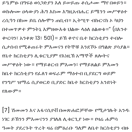
ይዔምፁ በግፍዕ ወነጋድያን እለ ይሠይጡ ቶሲሖሙ ማየ በወይን።
ወኩሎሙ ዐላውያነ ሕግ እስመ እግዚአብሔር ይሜንን መሥዋዕተ
ረሲዓን በከመ ይቤ ሰሎሞን ጠቢብ። ኢትሢጥ ብኩርናከ ኦ ካህን
በተመጥዎተ ምንትኒ እምዘውእቱ ህልው ላዕለ ዕልወቱ።” (በእንተ
ቍርባን፣ አንቀጽ 13፣ 501)። ይኽ ቀኖና ቤተ ክርስቲያን ተብሎ
ሲታሰብ የሚቆጠሩት ምእመናን የትኞቹ እንደኾኑ በግልጽ ያሳያል።
የቤተ ክርስቲያን ሊቱርጊያም የእነዚኽ አማኞች ጸሎትና
መሥዋዕት ነው። የማይቆርብ ምእመን፣ የማይጸልይ ምእመን
ከቤተ ክርስቲያን የፈለገ ወፍራም ማዕተብ ቢያደርግ ወይም
የንግሥ ዝማሬ ሲያወርድ ቢያድር ከቤተ ክርስቲያን አንድነት
የለውም።
[7]
ሽመመን እና አፋናሲየቭ በመጽሐፎቻቸው የሚታገሉት አንዱ
ነገር ይኽንን ምእመናንን ያገለለ ሊቱርጊያ ነው። የዛሬ ሐምሳ
ዓመት ያደረጉት ጥረት ዛሬ በምዕራቡ ዓለም ለቤተ ክርስቲያን ብዙ