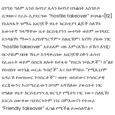
በንግድ ዓለም አንድ ኩባንያ ሌላን ኩባንያ በጉልበት አስገድዶ
ሲገዛውና የራሱ ሲያደርገው “hostile takeover” ይባላል።
[12]
የአእላፋት ዝማሬ አዘጋጆች የቤተ ክርስቲያን ልጆች ስለኾኑ
እውነተኛ ዓላማቸው ቤተ ክርስቲያንን መተካት ወይም መገዳደር
እንዳልኾነ ማመን አያስቸግረኝም። ስለዚኽም፣ እየኾነ ያለው ነገር
“hostile takeover” አይደለም ብዬ አምናለኹ። ይኹን እንጂ፣
በርናባስም በበቂ ኹኔታ እንዳቀረበው አዘጋጆቹ በቅን ሐሳብ
የፈጠሩት ወይም ከሰርክ ጸሎት ከተፋቱ “የሰርክ ጉባኤዎች”፣ ከ”ልዩ
የስብከተ ወንጌል መርሐ ግብሮች” እና ከተሞካከሩ “የሚሌኒየም
አዳራሽ የመዝሙር ኮንሰርቶች”፣ ወዘተ. ወስደውና ኮንሰርታዊ
ደረጃውንና ኮሪዮግራፊውን በጣም አሻሽለው ያቀረቡት ነገር
በግልጽ የቤተ ክርስቲያንን ሊቱርጊያ የሚተካ ነገር ነው። ስለዚኽ፣
እነርሱ ዐውቀው ባያደርጉትም ነገሩ በምእመናን የተመራ
“Friendly takeover” ሊባል የሚችል ይመስለኛል።