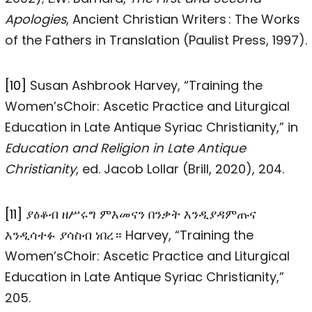
Apologies
, Ancient Christian Writers : The Works
of the Fathers in Translation (Paulist Press, 1997).
[10]
Susan Ashbrook Harvey, “Training the
Women’sChoir: Ascetic Practice and Liturgical
Education in Late Antique Syriac Christianity,” in
Education and Religion in Late Antique
Christianity
, ed. Jacob Lollar (Brill, 2020), 204.
[11]
ያዕቆብ ዘሥሩግ ምእመናን በንቃት እንዲያዳምጡና
እንዲሳተፉ ያሳስብ ነበረ። Harvey, “Training the
Women’sChoir: Ascetic Practice and Liturgical
Education in Late Antique Syriac Christianity,”
205.