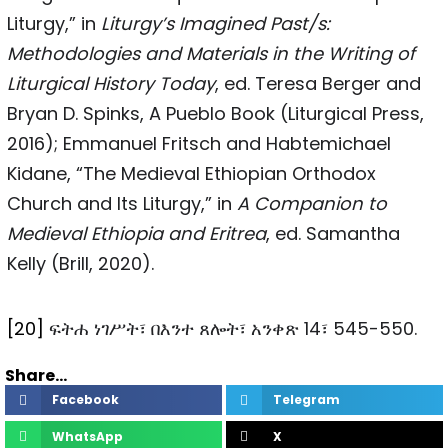
Liturgy,” in
Liturgy’s Imagined Past/s:
Methodologies and Materials in the Writing of
Liturgical History Today
, ed. Teresa Berger and
Bryan D. Spinks, A Pueblo Book (Liturgical Press,
2016); Emmanuel Fritsch and Habtemichael
Kidane, “The Medieval Ethiopian Orthodox
Church and Its Liturgy,” in
A Companion to
Medieval Ethiopia and Eritrea
, ed. Samantha
Kelly (Brill, 2020).
[20]
ፍትሐ ነገሥት፣ በእንተ ጸሎት፣ አንቀጽ 14፣ 545-550.
Share...
Facebook
Telegram
WhatsApp
X