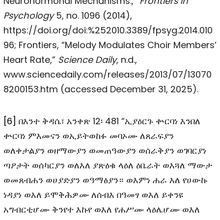
Neurohormonal Mechanisms.,”
Frontiers in
Psychology
5, no. 1096 (2014),
https://doi.org/doi:%252010.3389/fpsyg.2014.010
96; Frontiers, “Melody Modulates Choir Members’
Heart Rate,”
Science Daily
, n.d.,
www.sciencedaily.com/releases/2013/07/13070
8200153.htm (accessed December 31, 2025).
[6]
በእንተ ቅዳሴ፣ አንቀጽ 12፡ 481 “ኢያዕርጉ ቍርባነ እንበለ
ቍርባነ ምእመናን ወኢይትወከፉ መባኦሙ ለጸራፍያን
ወለቀታልያን ወዘማውያን ወመጠዓውያን ወሰራቅያን ወገባርያነ
ጣዖታት ወሰካርያን ወለእለ ያጽዕቁ ላዕለ ዕቤራት ወእጓለ ማውታ
ወመጸብሐን ወሀያድያን ወዓማፅያን። ወእምነ ሐራ እለ የሀውኩ
ነዳያነ ወእለ ይሞቅሕዎሙ ለሰብእ በዓመፃ ወእለ ይቀንዩ
አግብርቲሆሙ ቅንየተ እኩየ ወእለ የሐሥሙ ላዕሌሆሙ ወእለ