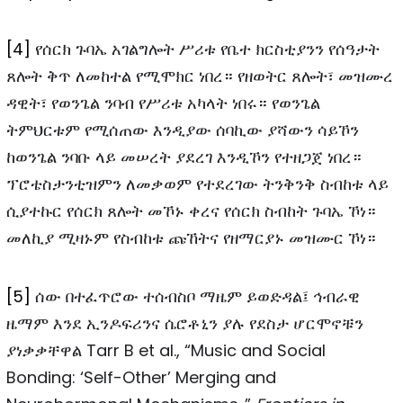
[4]
የሰርክ ጉባኤ አገልግሎት ሥሪቱ የቤተ ክርስቲያንን የሰዓታት
ጸሎት ቅጥ ለመከተል የሚሞክር ነበረ። የዘወትር ጸሎት፣ መዝሙረ
ዳዊት፣ የወንጌል ንባብ የሥሪቱ አካላት ነበሩ። የወንጌል
ትምህርቱም የሚሰጠው እንዲያው ሰባኪው ያሻውን ሳይኾን
ከወንጌል ንባቡ ላይ መሠረት ያደረገ እንዲኾን የተዘጋጀ ነበረ።
ፕሮቴስታንቲዝምን ለመቃወም የተደረገው ትንቅንቅ ስብከቱ ላይ
ሲያተኩር የሰርክ ጸሎት መኾኑ ቀረና የሰርክ ስብከት ጉባኤ ኾነ።
መለኪያ ሚዛኑም የስብከቱ ጩኸትና የዘማርያኑ መዝሙር ኾነ።
[5]
ሰው በተፈጥሮው ተሰብስቦ ማዜም ይወድዳል፤ ኅብራዊ
ዜማም እንደ ኢንዶፍሪንና ሴሮቶኒን ያሉ የደስታ ሆርሞኖቹን
ያነቃቃቸዋል Tarr B et al., “Music and Social
Bonding: ‘Self-Other’ Merging and