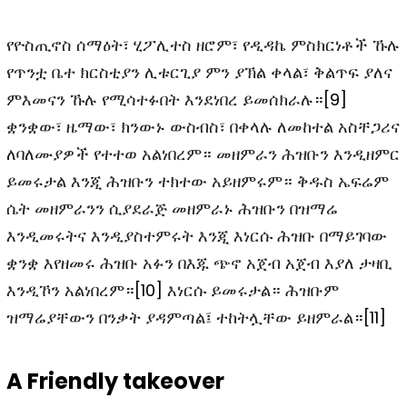
የዮስጢኖስ ሰማዕት፣ ሂፖሊተስ ዘሮም፣ የዲዳኬ ምስክርነቶች ኹሉ
የጥንቷ ቤተ ክርስቲያን ሊቱርጊያ ምን ያኽል ቀላል፣ ቅልጥፍ ያለና
ምእመናን ኹሉ የሚሳተፉበት እንደነበረ ይመሰክራሉ።
[9]
ቋንቋው፣ ዜማው፣ ክንውኑ ውስብስ፣ በቀላሉ ለመከተል አስቸጋሪና
ለባለሙያዎች የተተወ አልነበረም። መዘምራን ሕዝቡን እንዲዘምር
ይመሩታል እንጂ ሕዝቡን ተክተው አይዘምሩም። ቅዱስ ኤፍሬም
ሴት መዘምራንን ሲያደራጅ መዘምራኑ ሕዝቡን በዝማሬ
እንዲመሩትና እንዲያስተምሩት እንጂ እነርሱ ሕዝቡ በማይገባው
ቋንቋ እየዘመሩ ሕዝቡ አፉን በእጁ ጭኖ አጀብ አጀብ እያለ ታዛቢ
እንዲኾን አልነበረም።
[10]
እነርሱ ይመሩታል። ሕዝቡም
ዝማሬያቸውን በንቃት ያዳምጣል፤ ተከትሏቸው ይዘምራል።
[11]
A Friendly takeover