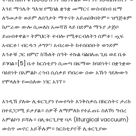
እንደ ማኅሌት ግእዝ የሚባል ቋንቋ መማርና ውስብስብ ዜማ
ለዓመታት ወይም ለሰዓታት ማጥናት አይጠበቅበትም። ዝግጅቱም
ከሥራው ውሎ ሲመለስ አመሻሽ ላይ በድምፅ ማጉያ ታጅቦ
ይጠብቀዋል። ትምህርት ተብሎ የሚቀርብለትን ሰምቶ፣ ጧፍ
አብርቶ፣ ብርዱን ታግሦ፣ አብረውት ከተሰበሰቡት ወንድም
እኅቶቹ ጋር ዘምሮ ከኹለት ሰዓት ተኩል ባልበለጠ ጊዜ ወደ ቤቱ
ይገባል።
[5]
ቤተ ክርስቲያን ሲመጣ በዜማው ከባድነት፣ በቋንቋው
ባዕድነት በአምልኮ ረኀብ ሲሰቃይ የነበረው ሰው አኹን ጎደሎውን
የሞላለት የመሰለው ነገር አገኘ።
እንዲኽ ያለው ሊቱርጊያን የመተካት እንቅስቃሴ በክርስትና ታሪክ
በተደጋጋሚ ይታያል። ሰዎች ለማምለክ የተፈጠሩ ስለኾነ ግብረ
አምልኮን ይሻሉ። በሊቱርጊያዊ ባዶ (liturgical vaccuum)
ውስጥ መኖር አይችሉም። ክርስቲያኖች ሊቱርጊያው