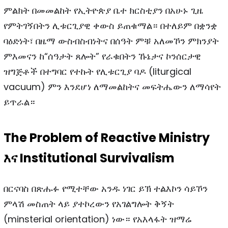
ምልክት በመመልከት የኢትዮጵያ ቤተ ክርስቲያን በአሁኑ ጊዜ
የምትገኝበትን ሊቱርጊያዊ ቀውስ ይጠቁማል። በተለይም በቋንቋ
ባዕድነት፣ በዜማ ውስብስብነትና በሰዓት ምቹ አለመኾን ምክንያት
ምእመናን ከ“ሰዓታት ጸሎት” የራቁበትን ኹኔታና ኮንሰርታዊ
ዝግጅቶች በተግባር የተኩት የሊቱርጊያ ባዶ (liturgical
vacuum) ምን እንደሆነ ለማመልከትና መፍትሔውን ለማሳየት
ይጥራል።
The Problem of Reactive Ministry
እና Institutional Survivalism
በርናባስ በጽሑፉ የሚተቸው አንዱ ነገር ይኽ ተልእኮን ሳይኾን
ምላሽ መስጠት ላይ ያተኮረውን የአገልግሎት ቅኝት
(minsterial orientation) ነው። የአእላፋት ዝማሬ