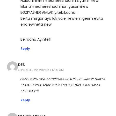
Hulachininim mechereshachin siyamir new
kiluna mechereshachihun yasamirew
EGZIYABHER AMLAK yitebikachu!!!
Bertu misganaya lak yale new emigerim eyita
ena ewineta new
Beirachu Ayintef!
Reply
DES
SEPTEMBER 22, 2024 AT 12:10 AM
በሀሳቡ ከሞላ ጎደል እስማማለሁ፣ አርቆ ማጠር መልካም ስለሆን፣
ከዕቅበተ እምነት አንጻር ካየነው፡ ግን የያረጋልን ጽሁፍ ጉድለት
አላየሁበትም!!
Reply