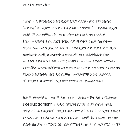
መሆኑን ያሳየናል።
” ዘነበ ወላ ምንኩስናን እንዲረዳ እንጂ ባለበት ሆኖ የምንኩስና
“አድናቂ” እንዲሆን የማድረግ ተልእኮ የለንም። ” … ያልካት እጅግ
መልካም እና የምጋራት ሀሳብ ናት። ዘነበ ወላ ግን በዋሊያ
(ቤተመጻሕፍት) በተደረገ ጉባኤ ላይ ዲያቆን ዮሴፍ ለጠየቀው
ጥያቄ ለመመለስ ያልቻለ እና ቤተክርስቲያን ላይ ጥያቄ እና ብያኔ
ለመስጠት እንጂ ለመጠየቅ ያልተዘጋጀ ልቡ ያልተከፈተ ሰው
መሆኑን አይተናል። እና ኤርሚ ዘነበን በመጠየቅ እርሱን ለማዳን
የምንችል አይመስለኝም። እንደጠየቀው ጥያቄ አቃንተን እየመለስን
ሚዛኑን እያስተካከልን እና ቢቻል ከወንድሞቹ አንዱ እያባባለ
በትምህርተ ሀይማኖት ሊታከም የሚገባው ይመስለኛል።
ከታች ያነሳሃቸው ሀሳቦች ላይ በቤተክርስቲያናችን ላይ የሚታየው
የReductionism ተጽእኖ በሚገባ በፖድካትም በብዙ ክፍል
በጥልቀት ልትወያዩበት በዚህ በብሎግም ልትጽፉበት የሚገባ ትኩረት
የተነፈገው ግን እየናደን ያለ እሳቤ ነው። መምህር ያረጋል ከዋናው
ይልቅ በጠያቂው ሚዛን ልክ ሄዶ የማስተካከል ሥራ ላይ የሄደው ግን