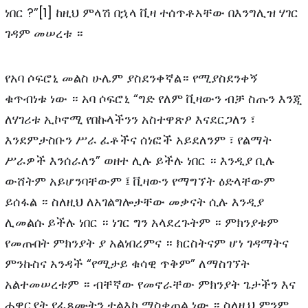
ነበር ?”
[1]
ከዚህ ምላሽ በኋላ ቪዛ ተሰጥቶአቸው በእንግሊዝ ሃገር
ገዳም መሠረቱ ።
የአባ ሶፍሮኒ መልስ ሁሌም ያስደንቀኛል። የሚያስደንቀኝ
ቁጥብነቱ ነው ። አባ ሶፍሮኒ “ግድ የለም ቪዛውን ብቻ ስጡን እንጂ
ለሃገሪቱ ኢኮኖሚ የበኩላችንን አስተዋጽዖ እናደርጋለን ፣
እንደምታስቡን ሥራ ፈቶችና ሰነፎች አይደለንም ፣ የልማት
ሥራዎች እንሰራለን” ወዘተ ሊሉ ይችሉ ነበር ። እንዲያ ቢሉ
ውሸትም አይሆንባቸውም ፤ ቪዛውን የማግኘት ዕድላቸውም
ይሰፋል ። ስለዚህ ለአገልግሎታቸው መቃናት ሲሉ እንዲያ
ሊመልሱ ይችሉ ነበር ። ነገር ግን አላደረጉትም ። ምክንያቱም
የመጡበት ምክንያት ያ አልነበረምና ። ክርስትናም ሆነ ገዳማትና
ምንኩስና አንዳች “የሚታይ ቁሳዊ ጥቅም” ለማስገኘት
አልተመሠረቱም ። ብቸኛው የመኖራቸው ምክንያት ጌታችን እና
ሐዋርያት የፈጸሙትን ተልእኮ ማስቀጠል ነው ። ስለዚህ ምንም