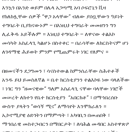
እንኳን በአንድ ወይም በሌላ አጋጣሚ አባ ሶፍሮኒን ቪዛ
የከለከሏቸው ሰዎች “ዋጋ አላቸው” ብለው ያሰቧቸውን ዓይነት
ተግባራት ቢያከናውኑም – በእነዚህ ተግባራት መመዘንን ግን
ሊፈቅዱ አይችሉም ። እነዚህ ተግባራት – ለዋናው ተልእኮ
መሳካት አስፈላጊ ካልሆኑ በስተቀር – በራሳቸው ለክርስትናም ሆነ
ለገዳማዊ ሕይወት ምንም የሚጨምሩት ነገር የለምና ።
በዘመናችን ደጋግመን ፣ ሳናስተውል ከምንሰራቸው ስሕተቶች
አንዱ ይህ ይመስለኛል ። ቤተ ክርስቲያንን ተልእኮዬ ነው ባላለችው
፣ ነገር ግን “ዘመናዊው” ዓለም አስፈላጊ ናቸው ባላቸው ነገሮች
መሠረት ለክተን የቤተ ክርስቲያን “አበርክቶ” ፣ በማኅበረሰቡ
ውስጥ ያላትን “ወሳኝ ሚና” ለማሳየት እንሞክራለን ።
ኢኮኖሚያዊ ዕድገትን በማምጣት ፣ አካባቢን በመጠበቅ ፣
ማኅበራዊ መስተጋብርን በማበርታት ፣ ለባሕል መዳበር አስተዋጽዖ