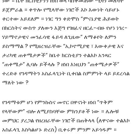
ነው ። ቤተ ክርስቲያንን ዘነበ ወላ ባስቀመጠው ሚዛን መለካት
ይጀምራል ። ቀጥሎ የሚላቸው ነገሮች እኮ እውነት ሳይሆኑ
ቀርተው አይደለም ። ነገር ግን ቀድሞስ “ምናኔያዊ ሕይወት
በክርስትና ውስጥ ያለውን እጅግ የገዘፈና ዘርፈ-ብዙ የሆነ ነገረ-
ሃይማኖታዊና መንፈሳዊ ፋይዳ ለጊዜው” ለማቆየት ለምን
ይስማማል ? የሚዘረዝራቸው “ኢኮኖሚያዊ ፣ እውቀታዊ እና
ታሪካዊ ጠቀሜታዎች” ከቤተ ክርስቲያን ተልእኮ አንጻር
“ጠቀሜታ” ሊባሉ ይችላሉ ? ዘነበ እነዚህን “ጠቀሜታዎች”
ተረድቶ የገዳማትን አስፈላጊነት ቢቀበል ስምምነት ላይ ይደረሳል
ማለት ነው ?
የገዳማቱም ሆነ የምንኩስና መኖር በዋናነት ዘነበ “ጥቅም
የላቸውም” ብሎ ለሚያስባቸው ምክንያቶች ነው ። ሌሎቹ
መምህር ያረጋል የዘረዘራቸው ነገሮች በጠቅላላ (ለዋናው ተልእኮ
አስፈላጊ እስካልሆኑ ድረስ) ቢቀሩም ምንም አይጎዱም ።