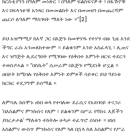
ክርስቲያንን በዓለም መነጽር ፣ በዓለም ፍልስፍናዎች ፣ በፋሽኖቹ
እና በፍላጎቶቹ አንጻር በመመልከት እና በመመዘን በመጨረሻም
ጨርሶ ለዓለም ማስገዛት ማለት ነው ።”
[2]
ይህ አዝማሚያ ከእኛ ጋር በእጅጉ ከመዋሃዱ የተነሣ ብዙ ጊዜ እንደ
ችግር ራሱ አንመለከተውም ። ይልቁንም አንድ አስፈላጊ ፣ ሊጠና
እና ዝግጅት ሊደረግበት የሚገባው የዕቅበተ እምነት ዘርፍ ተደርጎ
ተወስዶኣል ። “በስኬት” ሲሠራም በእጅጉ የሚደነቅ ሆኗል ።
ዐበይት ከሚባሉ የዕቅበተ እምነት ድምጾች ሳይቀር ይህ ዓይነቱ
ክርክር ተደጋግሞ ይሰማል ።
ለምሳሌ ከሰሞኑ ዘነበ ወላ የተባለው ደራሲና የአደባባይ ተናጋሪ
‘በእስልምና ምንኩስና የለም ፣ ይልቁንም በሥራ የሻከሩ እጆችን
ያበረታታል’ ማለቱን ተከትሎ ሁካታ ተፈጥሮ ሰነበተ ። ዘነበ
እስልምና ውስጥ ምንኩስና የለም ካለ በኋላ ስለ እስልምና የሥራ