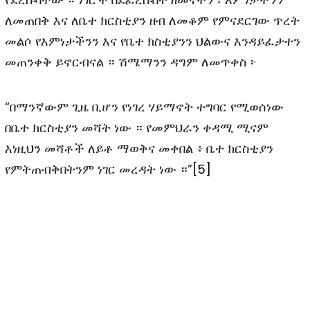
ለመጠበቅ እና ለቤተ ክርስቲያን ዘብ ለመቆም የምናደርገው ጥረት
መልሶ የእምነታችንን እና የቤተ ክስቲያንን ህልውና እንዳይፈታተን
መጠንቀቅ ይኖርብናል ። ሽሜማንን ዳግም ለመጥቀስ ፦
“በማንኛውም ጊዜ ቢሆን የነገረ ሃይማኖት ተግባር የሚወሰነው
በቤተ ክርስቲያን መሻት ነው ። የመምህራን ቀዳሚ ሚናም
እነዚህን መሻቶች ለይቶ ማወቅና መቀበል ፥ ቤተ ክርስቲያን
የምትጠብቅበትንም ነገር መረዳት ነው ።”
[5]