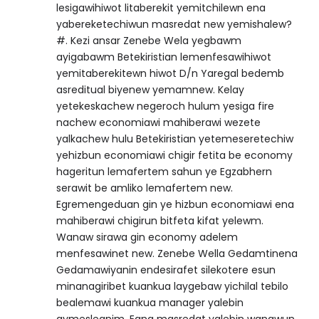
lesigawihiwot litaberekit yemitchilewn ena
yabereketechiwun masredat new yemishalew?
#. Kezi ansar Zenebe Wela yegbawm
ayigabawm Betekiristian lemenfesawihiwot
yemitaberekitewn hiwot D/n Yaregal bedemb
asreditual biyenew yemamnew. Kelay
yetekeskachew negeroch hulum yesiga fire
nachew economiawi mahiberawi wezete
yalkachew hulu Betekiristian yetemeseretechiw
yehizbun economiawi chigir fetita be economy
hageritun lemafertem sahun ye Egzabhern
serawit be amliko lemafertem new.
Egremengeduan gin ye hizbun economiawi ena
mahiberawi chigirun bitfeta kifat yelewm.
Wanaw sirawa gin economy adelem
menfesawinet new. Zenebe Wella Gedamtinena
Gedamawiyanin endesirafet silekotere esun
minanagiribet kuankua laygebaw yichilal tebilo
bealemawi kuankua manager yalebin