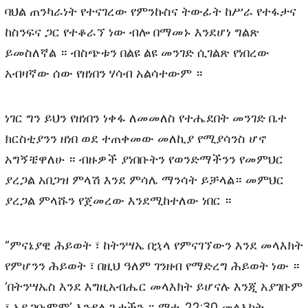
ባህል ጠንካራነት የተናገረው የምንኩስና ትውፊት ከሥራ የተፋታና
ከስንፍና ጋር የተቆራኘ ነው ብሎ በማመኑ እንደሆነ ግልጽ
ይመስለኛል ። ብስጭቱን በልዩ ልዩ መንገድ ሲገልጽ የነበረው
አብዛኛው ሰው የዘነበን ሃሳብ አልሳተውም ።
ነገር ግን ይህን የዘነበን ነቀፋ ለመመለስ የተሔደበት መንገድ ቤተ
ክርስቲያንን ዘነበ ወደ ተጠቀመው መለኪያ የሚያሳንስ ሆኖ
አግኝቼዋለሁ ። ብዙዎች ያነበቡትን የወንድማችንን የመምህር
ያረጋል አበጋዝ ምላሽ እንደ ምሳሌ ማንሳት ይቻላል። መምህር
ያረጋል ምላሹን የጀመረው እንደሚከተለው ነበር ።
“ምናኔያዊ ሕይወት ፣ ከትንሣኤ በኋላ የምናገኘውን እንደ መላእክት
የምሆንን ሕይወት ፣ በዚህ ዓለም ገንዘብ የማድረግ ሕይወት ነው ።
‘በትንሣኤስ እንደ እግዚአብሔር መላእክት ይሆናሉ እንጂ አያገቡም
፣ አይጋቡምም’ እንዳለ ጌታችን ። ማቴ. 22:30 መላእክት