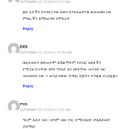
SEPTEMBER 22, 2024 AT 9:13 AM
ልክ ጌታችን እንዳደረገዉ ሰዉን እንደአጠያየቁ ለመመለስ ነዉ
ምህራችን ለማስረዳት የሞከሩት
Reply
DES
SEPTEMBER 22, 2024 AT 10:42 AM
በዚህ ዘመን ለሹመትም ለሽልማትም የደብር አለቆችን
የሚያፈጥናቸው ህንፃ ግንባታ እና በየትኛው መንገድ ብር
መሰብሰብ ነው ። መንፈሳዊው ተግባር እጅጉን ተንቋል ተረስቷል።
Reply
ዮናስ
SEPTEMBER 22, 2024 AT 11:33 AM
ግሩም እይታ ነው:: በጣም ብዙ ነገር ተማርኩበት ቃለሕይወት
ያሰማህ::