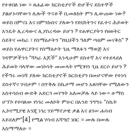
የተቀበለ ነው ። ጸሐፊው ክርስቲያኖች ድሆችና ደስተኞች
ያልሆኑባቸውን ሌሎች ጥናቶች ቢመለከት ምን ሊውጠው ነው?
ወይስ በምናኔ እና በምንኩስና ያለውን የድህነትንና የፈተና ሕይወት
እንዴት ሊረዳውና ሊያስረዳው ይሆን ? የሐዋርያትን የዘወትር
ስደትና መከራ ፣ የሰማዕታትን “የዚህችን ዓለም ጣዕም መናቅስ” ?
ወይስ የሐዋርያትና የሰማዕታት ጊዜ ማለፉን ማወጅ እና
ገዳሞቻችንን “ሻካራ እጆች” እንዲሁም ደስተኛ እና የተደላደለ
ሕይወት ባላቸው መነኮሳት መሙላት የሚገባን ጊዜ ደርሶ ይሆን ?
የችግሩ መነሻ ያለው ክርስቲያኖች ክርስቲያን በመሆናቸው የተነሳ
ደስተኛና ሃብታም ፣ በጥቅሉ ስኬታማ መሆን አለባቸው የሚለውን
አስተሳሰብ ውድቅ አድርጎ መነሣት አለመቻሉ ላይ ነው። ቶማስ
ሆፕኮ የተባለው የነገረ መለኮት ምሁር በአንድ ንግግሩ “ስኬት
ኢኮኖሚያዊ እንጂ ነገረ ሃይማኖታዊ ቃል እና ፅንሠ ሐሳብ
አይደለም”
[4]
የሚል ሃሳብ አሻግሮ ነበር ። ሙሉ በሙሉ
እስማማለሁ ።