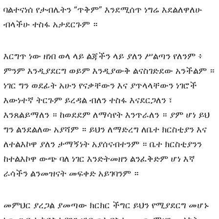
ባልተናነሰ የታብሌትን “ጥቅም” እንደሚሰጥ ነግሬ እደልለዋለሁ
ብላችሁ ተስፋ አታደርጉም ።
እርግጥ ነው ዘነበ ወላ ላይ ልጃችን ላይ ያለን ሥልጣን የለንም ፥
ምንም እንዲያደርግ ወይም እንዲያውቅ ልናስገድደው አንችልም ።
ነገር ግን ወደፊት አሁን የናቃቸውን እና ያጥላላቸውን ነገሮች
እውነተኛ ትርጉም ይረዳል ብለን ተስፋ እናደርጋለን ፣
እንጸልይማለን ። ከወደደም ለማሳየት እንጥራለን ። ያም ሆነ ይህ
ግን ልንደልለው አያሻም ። ይህን ለማድረግ ለቤተ ክርስቲያን እና
ለተልእኮዋ ያለን ታማኝነት አያሰናብተንም ። ቤተ ክርስቲያንን
ከተልእኮዋ ውጭ ባለ ነገር እንድትመዘን ልንፈቅድም ሆነ እኛ
ራሳችን ልንመዝናት መፍቀድ አይገባንም ።
መምህር ያረጋል ያመጣው ክርክር ችግር ይህን የሚያደርግ መሆኑ