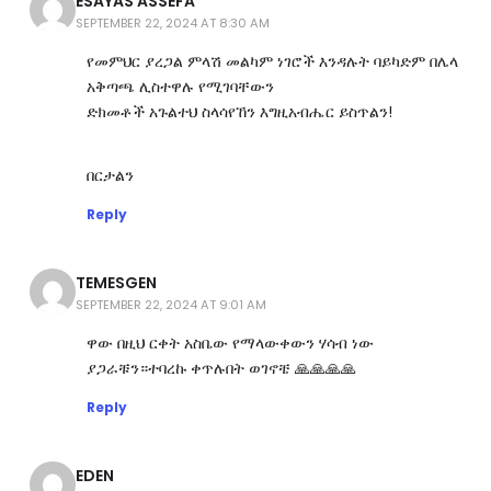
ESAYAS ASSEFA
SEPTEMBER 22, 2024 AT 8:30 AM
የመምህር ያረጋል ምላሽ መልካም ነገሮች እንዳሉት ባይካድም በሌላ
አቅጣጫ ሊስተዋሉ የሚገባቸውን
ድክመቶች አጉልተህ ስላሳየኸን እግዚአብሔር ይስጥልን!
በርታልን
Reply
TEMESGEN
SEPTEMBER 22, 2024 AT 9:01 AM
ዋው በዚህ ርቀት አስቤው የማላውቀውን ሃሳብ ነው
ያጋራቹን።ተባረኩ ቀጥሉበት ወገኖቼ 🙏🙏🙏🙏
Reply
EDEN