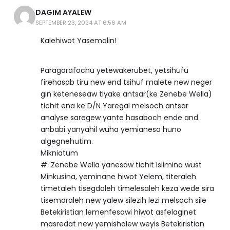
DAGIM AYALEW
SEPTEMBER 23, 2024 AT 6:56 AM
Kalehiwot Yasemalin!
Paragarafochu yetewakerubet, yetsihufu
firehasab tiru new end tsihuf malete new neger
gin keteneseaw tiyake antsar(ke Zenebe Wella)
tichit ena ke D/N Yaregal melsoch antsar
analyse saregew yante hasaboch ende and
anbabi yanyahil wuha yemianesa huno
algegnehutim.
Mikniatum
#. Zenebe Wella yanesaw tichit Islimina wust
Minkusina, yeminane hiwot Yelem, titeraleh
timetaleh tisegdaleh timelesaleh keza wede sira
tisemaraleh new yalew silezih lezi melsoch sile
Betekiristian lemenfesawi hiwot asfelaginet
masredat new yemishalew weyis Betekiristian