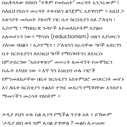
በጠቅላላው የዘነበን “ጥቅም የመስጠት” መረዳት አንጋራውም ፤
ስለዚህ የእሱን መረዳት ተቀብለን ልንጀምር አይገባንም ። እዚህ ጋ
አጽንዖት መስጠት ያለብኝ ነገር ቤተ ክርስቲያን ስለ ፖለቲካ ፣
ኢኮኖሚ ፣ ማህበራዊ ጉዳዮች አይመለከታትም እያልሁ
አለመሆኑን ነው። ማሳነስ (reductionism) ብለን እያነወርን
ያለነው ባህልን ፣ ኢኮኖሚን ፣ ፖለቲካን በራሳቸው ግቦች አድርገን
ቤተ ክርስቲያንን ለእነዚህ ግቦች የማስገዛትንና ለእነርሱ
በምታደርገው “አስተዋጽዖ” መሠረት ለመዳኘት የመሞከርን
ስሑት አካሄድ ነው ። እኛ ግን እነዚህን ሁሉ ነገሮች
የምንመለከታቸው በቤተ ክርስቲያን አስተምህሮ መነጽርነት መሆኑ
እና ለቤተ ክርስቲያን ተልእኮ ተገዢ መደረግ የሚገባቸው እንደሆኑ
ማመናችን መረሳት የለበትም ።
ታዲያ ይህን ሁሉ ስል ሊነሣ የሚችል ጥያቄ አለ ። ይኸውም
‘ታዲያ ዘነበ ወላ ዝም ሊባል ይገባዋል ? መልስ ሊሠጠው