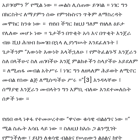
አይገባምን ?’ የሚል ነው ። መልስ ሊሰጠው ይገባል ። ነገር ግን
በክርስትና ለማያምን ሰው የምንኩስናን ጥቅም ለማስረዳት
መሞከር ከንቱ ነው ። የዘነበ ችግር ከዚህ ዓለም የዘለለ ዕይታ
የሌለው መሆኑ ነው ። ጌታችን በጥቂት አሳ እና በጥቂት እንጀራ
ብዙ ሺህ ሕዝብ ከመገበ በኋላ ሊያነግሡት እንደፈለጉት ፤
ጌታችንም “እውነት እውነት እላችኋለሁ ፣ የምትፈልጉኝ እንጀራን
ስለ በላችሁና ስለ ጠገባችሁ እንጂ ምልክቶችን ስላያችሁ አይደለም
። ለሚጠፋ መብል አትሥሩ ፤ ነገር ግን ለዘላለም ሕይወት ለሚኖር
መብል የሰው ልጅ ለሚሰጣችሁ ሥሩ ።”
[3]
እንዳላቸው ፤
ሰማያዊ እንጀራን መብላትን ግን እምቢ ብለው እንደተመለሱት
ሰዎች ነው ።
የዘነበ ወላ ነቀፋ የተመሠረተው “ዋናው ቁሳዊ ብልፅግና ነው ።”
ሚል ስሑት እሳቤ ላይ ነው ። ስለዚህ ከእሱ ጋ ልንሟገት
የምንችለው ፣ ይህን ለቁሳዊ ብልፅና የሠጠውን ልዕልና ከየት