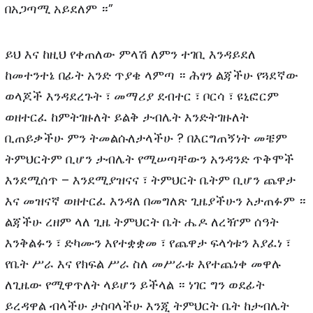
በአጋጣሚ አይደለም ።”
ይህ እና ከዚህ የቀጠለው ምላሽ ለምን ተገቢ እንዳይደለ
ከመተንተኔ በፊት አንድ ጥያቄ ላምጣ ። ሕፃን ልጃችሁ የጓደኛው
ወላጆች እንዳደረጉት ፣ መማሪያ ደብተር ፣ ቦርሳ ፣ ዩኒፎርም
ወዘተርፈ ከምትገዙለት ይልቅ ታብሌት እንድትገዙለት
ቢጠይቃችሁ ምን ትመልሱለታላችሁ ? በእርግጠኝነት መቼም
ትምህርትም ቢሆን ታብሌት የሚሠጣቸውን አንዳንድ ጥቅሞች
እንደሚሰጥ – እንደሚያዝናና ፣ ትምህርት ቤትም ቢሆን ጨዋታ
እና መዝናኛ ወዘተርፈ እንዳለ በመግለጽ ጊዜያችሁን አታጠፉም ።
ልጃችሁ ረዘም ላለ ጊዜ ትምህርት ቤት ሔዶ ለረዥም ሰዓት
እንቅልፉን ፣ ድካሙን እየተቋቋመ ፣ የጨዋታ ፍላጎቱን እያፈነ ፣
የቤት ሥራ እና የክፍል ሥራ ስለ መሥራቱ እየተጨነቀ መዋሉ
ለጊዜው የሚዋጥለት ላይሆን ይችላል ። ነገር ግን ወደፊት
ይረዳዋል ብላችሁ ታስባላችሁ እንጂ ትምህርት ቤት ከታብሌት