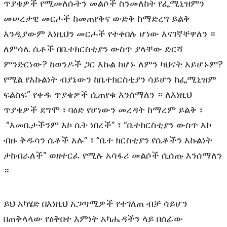
ጥያቄዎች የሚመለሱትን መልሶች ስንመለከት የፌሚኒዝምን
መሠረታዊ መርሖች ከመጠየቅና ውድቅ ከማድረግ ይልቅ
እንዲያውም እነዚህን መርሖች የተቀበሉ ሆነው እናገኛቸዋለን ።
ለምሳሌ ሴቶች በቤተክርስቲያን ውስጥ ያላቸው ድርሻ
ምንድርነው? ከወንዶች ጋር እኩል ከሆኑ ለምን ካህናት አይሆኑም?
የሚል የእኩልነት ብያኔውን ከቤተክርስቲያን ሳይሆን ከፌሚኒዝም
ፍልስፍ” የቀዱ ጥያቄዎች ሲጠየቁ እንሰማለን ። ለእነዚህ
ጥያቄዎች ደግሞ ፣ ባዕድ የሆነውን መረዳት ከማረም ይልቅ ፣
“እመቤታችንም እኮ ሴት ነበረች” ፣ “ቤተክርስቲያን ውስጥ እኮ
ብዙ ቅዱሳን ሴቶች አሉ” ፣ “ቤተ ክርስቲያን የሴቶችን እኩልነት
ታከብራለች” ወዘተርፈ የሚሉ አሳፋሪ መልሶች ሲሰጡ እንሰማለን
።
ይህ አካሄድ በእነዚህ አጋጣሚዎች የተገለጠ ብቻ ሳይሆን
በጠቅላላው የዕቅበተ እምነት አካሔዳችን ላይ በሰፊው