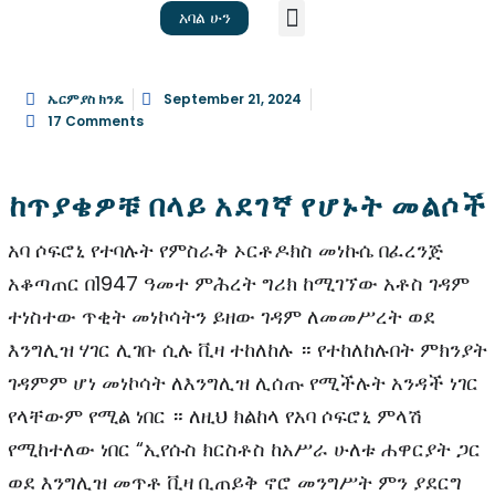
አባል ሁን
መነሻ
ጽሑፎች
ቪዲዮ
ስለ እኛ
ኤርምያስ ክንዴ
September 21, 2024
17 Comments
ከጥያቄዎቹ በላይ አደገኛ የሆኑት መልሶች
አባ ሶፍሮኒ የተባሉት የምስራቅ ኦርቶዶክስ መነኩሴ በፈረንጅ
አቆጣጠር በ1947 ዓመተ ምሕረት ግሪክ ከሚገኘው አቶስ ገዳም
ተነስተው ጥቂት መነኮሳትን ይዘው ገዳም ለመመሥረት ወደ
እንግሊዝ ሃገር ሊገቡ ሲሉ ቪዛ ተከለከሉ ። የተከለከሉበት ምክንያት
ገዳምም ሆነ መነኮሳት ለእንግሊዝ ሊሰጡ የሚችሉት አንዳች ነገር
የላቸውም የሚል ነበር ። ለዚህ ክልከላ የአባ ሶፍሮኒ ምላሽ
የሚከተለው ነበር “ኢየሱስ ክርስቶስ ከአሥራ ሁለቱ ሐዋርያት ጋር
ወደ እንግሊዝ መጥቶ ቪዛ ቢጠይቅ ኖሮ መንግሥት ምን ያደርግ