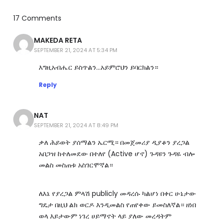
17 Comments
MAKEDA RETA
SEPTEMBER 21, 2024 AT 5:34 PM
እግዚአብሔር ይስጥልን…አይምሮህን ይባርክልን።
Reply
NAT
SEPTEMBER 21, 2024 AT 8:49 PM
ቃለ ሕይወት ያሰማልን ኤርሚ። በመጀመሪያ ዲያቆን ያረጋል
አበጋዝ ከተለመደው በተለየ (Active ሆኖ) ጉዳዩን ጉዳዬ ብሎ
መልስ መስጠቱ አስገርሞኛል።
ለእኔ የያረጋል ምላሽ publicly መዳረሱ ካልሆነ በቀር ሁኔታው
ግዴታ በዚህ ልክ ወርዶ እንዲመልስ የጠየቀው ይመስለኛል። ዘነበ
ወላ እይታውም ነገረ ሀይማኖት ላይ ያለው መረዳትም