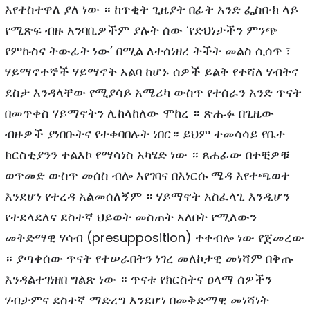
እየተስተዋለ ያለ ነው ። ከጥቂት ጊዜያት በፊት አንድ ፌስቡክ ላይ
የሚጽፍ ብዙ አንባቢዎችም ያሉት ሰው ‘የድህነታችን ምንጭ
የምኩስና ትውፊት ነው’ በሚል ለተሰነዘረ ትችት መልስ ሲሰጥ ፣
ሃይማኖተኞች ሃይማኖት አልባ ከሆኑ ሰዎች ይልቅ የተሻለ ሃብትና
ደስታ እንዳላቸው የሚያሳይ አሜሪካ ውስጥ የተሰራን አንድ ጥናት
በመጥቀስ ሃይማኖትን ሊከላከለው ሞከረ ። ጽሑፉ በጊዜው
ብዙዎች ያነበቡትና የተቀባበሉት ነበር። ይህም ተመሳሳይ የቤተ
ክርስቲያንን ተልእኮ የማሳነስ አካሄድ ነው ። ጸሐፊው በተቺዎቹ
ወጥመድ ውስጥ መሰስ ብሎ እየገባና በእነርሱ ሜዳ እየተጫወተ
እንደሆነ የተረዳ አልመሰለኝም ። ሃይማኖት አስፈላጊ እንዲሆን
የተደላደለና ደስተኛ ህይወት መስጠት አለበት የሚለውን
መቅድማዊ ሃሳብ (presupposition) ተቀብሎ ነው የጀመረው
። ያጣቀሰው ጥናት የተሠራበትን ነገረ መለኮታዊ መነሻም በቅጡ
እንዳልተገነዘበ ግልጽ ነው ። ጥናቱ የክርስትና ዐላማ ሰዎችን
ሃብታምና ደስተኛ ማድረግ እንደሆነ በመቅድማዊ መነሻነት