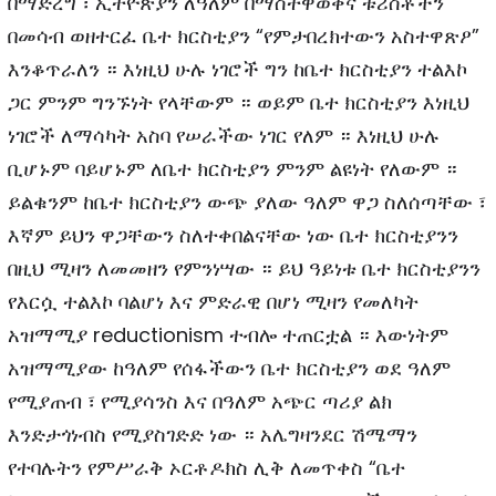
በማድረግ ፣ ኢትዮጵያን ለዓለም በማስተዋወቅና ቱሪስቶችን
በመሳብ ወዘተርፈ ቤተ ክርስቲያን “የምታበረክተውን አስተዋጽዖ”
እንቆጥራለን ። እነዚህ ሁሉ ነገሮች ግን ከቤተ ክርስቲያን ተልእኮ
ጋር ምንም ግንኙነት የላቸውም ። ወይም ቤተ ክርስቲያን እነዚህ
ነገሮች ለማሳካት አስባ የሠራችው ነገር የለም ። እነዚህ ሁሉ
ቢሆኑም ባይሆኑም ለቤተ ክርስቲያን ምንም ልዩነት የለውም ።
ይልቁንም ከቤተ ክርስቲያን ውጭ ያለው ዓለም ዋጋ ስለሰጣቸው ፣
እኛም ይህን ዋጋቸውን ስለተቀበልናቸው ነው ቤተ ክርስቲያንን
በዚህ ሚዛን ለመመዘን የምንነሣው ። ይህ ዓይነቱ ቤተ ክርስቲያንን
የእርሷ ተልእኮ ባልሆነ እና ምድራዊ በሆነ ሚዛን የመለካት
አዝማሚያ reductionism ተብሎ ተጠርቷል ። እውነትም
አዝማሚያው ከዓለም የሰፋችውን ቤተ ክርስቲያን ወደ ዓለም
የሚያጠብ ፣ የሚያሳንስ እና በዓለም አጭር ጣሪያ ልክ
እንድታጎነብስ የሚያስገድድ ነው ። አሌግዛንደር ሽሜማን
የተባሉትን የምሥራቅ ኦርቶዶክስ ሊቅ ለመጥቀስ “ቤተ