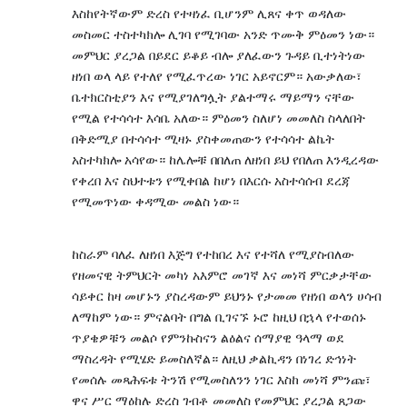
እስከየትኛውም ድረስ የተዛነፈ ቢሆንም ሊጸና ቀጥ ወዳለው
መስመር ተስተካክሎ ሊገባ የሚገባው አንድ ጥሙቅ ምዕመን ነው።
መምህር ያረጋል በይደር ይቆይ ብሎ ያለፈውን ጉዳይ ቢተነትነው
ዘነበ ወላ ላይ የተለየ የሚፈጥረው ነገር አይኖርም። አውቃለው፣
ቤተክርስቲያን እና የሚያገለግሏት ያልተማሩ ማይማን ናቸው
የሚል የተሳሳተ እሳቤ አለው። ምዕመን ስለሆነ መመለስ ስላለበት
በቅድሚያ በተሳሳተ ሚዛኑ ያስቀመጠውን የተሳሳተ ልኬት
አስተካክሎ አሳየው። ከሌሎቹ በበለጠ ለዘነበ ይህ የበለጠ እንዲረዳው
የቀረበ እና ስህተቱን የሚቀበል ከሆነ በእርሱ አስተሳሰብ ደረጃ
የሚመጥነው ቀዳሚው መልስ ነው።
ከስራም ባለፈ ለዘነበ እጅግ የተከበረ እና የተሻለ የሚያስብለው
የዘመናዊ ትምህርት መካነ አእምሮ መገኛ እና መነሻ ምርቃታቸው
ሳይቀር ከዛ መሆኑን ያስረዳውም ይህንኑ የታመመ የዘነበ ወላን ሀሳብ
ለማከም ነው። ምናልባት በግል ቢገናኙ ኑሮ ከዚህ በኋላ የተወሰኑ
ጥያቄዎቹን መልሶ የምንኩስናን ልዕልና ሰማያዊ ዓላማ ወደ
ማስረዳት የሚሄድ ይመስለኛል። ለዚህ ቃልኪዳን በነገረ ድኅነት
የመሰሉ መጻሕፍቱ ትንሽ የሚመስለንን ነገር እስከ መነሻ ምንጩ፣
ዋና ሥር ማዕከሉ ድረስ ገብቶ መመለስ የመምህር ያረጋል ጸጋው