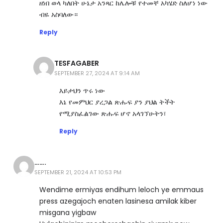
ዘነበ ወላ ካለበት ሁኔታ አንጻር ከሌሎቹ የተመቸ አካሄድ ስለሆነ ነው
ብዬ አስባለው።
Reply
TESFAGABER
SEPTEMBER 27, 2024 AT 9:14 AM
እይታህን ጥሩ ነው
እኔ የመምህር ያረጋል ጽሑፍ ያን ያህል ትችት
የሚያስፈልገው ጽሑፍ ሆኖ አላገኘሁትን፣
Reply
…….
SEPTEMBER 21, 2024 AT 10:53 PM
Wendime ermiyas endihum leloch ye emmaus
press azegajoch enaten lasinesa amilak kiber
misgana yigbaw