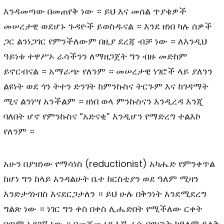
እንዳመጣው በመጠየቅ ነው ። ይህ እና መሰል ጥያቄዎች
መሠረታዊ ወደሆኑ ጉዳዮች ይወስዱናል ። እንደ ዘነበ ካሉ ሰዎች
ጋር ልንነጋገር የምንችለውም በዚያ ደረጃ ብቻ ነው ። ለእንዲህ
ዓይነቱ ተዋሥኦ ራሳችንን ለማዘጋጀት ግን ብዙ መድከም
ይኖርብናል ። አማራጭ የለንም ። መሠረታዊ ነገሮች ላይ ያለንን
ልዩነት ወደ ጎን ትተን ድንገት ከምንኩስና ትርጉም እና ከገዳማት
ሚና ልንነሣ አንችልም ። ዘነበ ወላ ምንኩስናን እንዲረዳ እንጂ
ባለበት ሆኖ የምንኩስና “አድናቂ” እንዲሆን የማድረግ ተልእኮ
የለንም ።
አሁን በያዝነው የማሳነስ (reductionist) አካሔድ የምንቀጥል
ከሆነ ግን ከላይ እንዳልሁት ቤተ ክርስቲያን ወደ ዓለም ሚዛን
እንድታጎነብስ እናደርጋታለን ። ይህ ሁሉ በቅንነት እንደሚደረግ
ግልጽ ነው ። ነገር ግን ቀስ በቀስ ሊሔድበት የሚችለው ርቀት
በጣም አደገኛ ነው ። በመጀመሪያ እኛ ራሱ በዋናነት ከዓለም ይልቅ