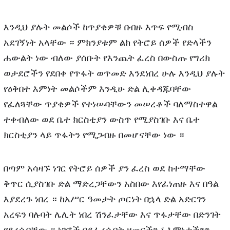
እንዲህ ያሉት መልሶች ከጥያቄዎቹ በብዙ እጥፍ የሚብስ
አደገኝነት አላቸው ። ምክንያቱም ልክ የትሮይ ሰዎች የድላችን
ሐውልት ነው ብለው ያሰቡት የእንጨት ፈረስ በውስጡ የግሪክ
ወታደሮችን የደበቀ የጥፋት ወጥመድ እንደነበረ ሁሉ እንዲህ ያሉት
የዕቅበተ እምነት መልሶችም እንዲሁ ድል ሊቀዳጁባቸው
የፈለጓቸው ጥያቄዎች የተነሡባቸውን መሠረቶች ባለማስተዋል
ተቀብለው ወደ ቤተ ክርስቲያን ውስጥ የሚያስገቡ እና ቤተ
ክርስቲያን ላይ ጥፋትን የሚጋብዙ በመሆናቸው ነው ።
በጣም አሳዛኙ ነገር የትሮይ ሰዎች ያን ፈረስ ወደ ከተማቸው
ቅጥር ሲያስገቡ ድል ማድረጋቸውን አስበው እየፈነጠዙ እና በዓል
እያደረጉ ነበረ ። ከአሥር ዓመታት ጦርነት በኋላ ድል አድርገን
አረፍን ባሉባት ሌሊት ነበረ ሽንፈታቸው እና ጥፋታቸው በድንገት
የደረሱባቸው ። ነገሮች በደፈረሱበት ዘመናችን ፣ እምነታችንን