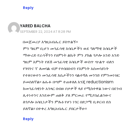
Reply
YARED BALCHA
SEPTEMBER 22, 2024 AT 8:28 PM
በመጀመሪያ እግዚአብሔር ይስጥልኝ፡፡
ምን ግዜም ቢሆን መንፈሳዊ እሳቤዎችን ወደ ዓለማዊ እሳቤዎች
ማውረድ የራሳችንን የዕምነት ልኬት ምን ያክል ጎዶሎ አንድ አንድ
ግዜም እምነት የለሽ መንፈሳዊ እሳቤዎች ውስጥ ጭልጥ ብለን
የገባንና ፐ ለመባል ብቻ የተሰበሰብን የእምነት አሰመሳይነት
የተጸናወተን መንፈሳዊ እሴታችንን ባልተሻለ መንገድ የምንመነዝር
ይመስለኛል፡፡ ፅሑፉ በጣም ተጠቀለለ እንጂ reductionism
ከመንፈሳዊነት አንጻር በብዙ ቦታዎች ላይ የሚስተዋል ነውና በደንብ
ሊተነተንና እንደውም ጠለቅ ያለ ምርመራ የሚያሰፈልገውና
ለጎዶሎ አሳቢነታችን ምሉዕ የሆነ ነገር በድጋሜ ቢቀርብ ደስ
ይለኛል፡፡ በተቀረ እግዚአብሔር ያበርታችሁ፡፡
Reply