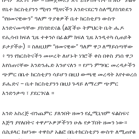
የቤተ ክርስቲያንን ሚዛን ሚዛናችን እንድናደርግ ስለሚያስገድደን
“የዘመናዊውን” ዓለም ጥያቄዎች ቤተ ክርስቲያን ውስጥ
እንድናመጣቸው ያስገድደናል (ልጃችሁ ትምህርት ቤት ሔዶ
የሒሳብ ክፍለ ጊዜ ተቀንሶ በፊልም ክፍለ ጊዜ እንዲተካ ሲጠይቅ
ይታያችሁ) ። ስለዚህም “ዘመናዊው” ዓለም ዋጋ ለማይሰጣቸው
፥ ግን የክርስትናችን መሠረት ለሆኑት ነገሮች ቀስ በቀስ ያነሰ ዋጋ
እየሰጠናቸው እንድንሔድ እንሆናለን ። የሥነ ምግባር መረዳታችን
ጭምር በቤተ ክርስቲያን ሳይሆን በዚህ ውጫዊ መረዳት እየተወረሰ
ይሔድና – ቤተ ክርስቲያንን በዚህ ጉዳይ ለማረም ጭምር
እንድንቃጣ ፣ ያደርገናል ።
አንድ አስረጅ ብንጨምር ያለንበት ዘመን የፌሚኒዝም ፍልስፍና
እጅግ ያየለበትና ተዋሥኦዎቻችንን ሁሉ የቃኘበት ዘመን ነው።
ሴኪዩላር ከሆነው ተዋስዖ አልፎ በቤተክርስቲያን ውስጥ ለሚጠየቁ