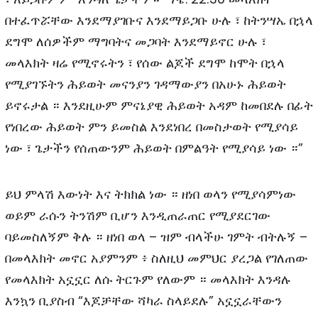
በተፈጥሯቸው እንደማያገቡና እንደማይጋቡ ሁሉ ፣ ከትንሣኤ በኋላ
ደግሞ ለሰዎችም ማግባትና መጋባት እንደማይኖር ሁሉ ፣
መላእክት ዛሬ የሚኖሩትን ፣ የሰው ልጆች ደግሞ ከሞት በኋላ
የሚያገኙትን ሕይወት መናንያን ገዳማውያን በአሁኑ ሕይወት
ይኖሩታል ። እንደዚሁም ምናኔያዊ ሕይወት አዳም ከመበደሉ በፊት
የነበረው ሕይወት ምን ይመስል እንደነበረ በመስታወት የሚያሳይ
ነው ፣ ጌታችን የሰጠውንም ሕይወት በምልዓት የሚያሳይ ነው ።”
ይህ ምላሽ እውነት እና ትክክል ነው ። ዘነበ ወላን የሚያሳምነው
ወይም ራሱን ትንሽም ቢሆን እንዲጠራጠር የሚያደርገው
ባይመስለኝም ቅሉ ። ዘነበ ወላ – ዝም ብላችሁ ገምት ብትሉኝ –
በመላእክት መኖር አያምንም ፥ ስለዚህ መምህር ያረጋል የገለጠው
የመላእክት አኗኗር ለሱ ትርጉም የለውም ። መላእክት እንዳሉ
እንኳን ቢያስብ “እጆቻቸው ሻካራ ስላይደሉ” አኗኗራቸውን