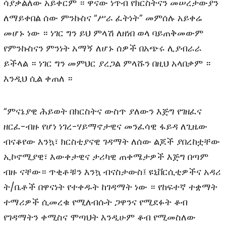
ሳያቃልለው አይቀርም ። ዋናው ነጥብ የክርስትናን መሠረታውያን
ለማይቀበል ሰው ምንኩስና “ሥራ ፈትነት” መምሰሉ አይቀሬ
መሆኑ ነው ። ነገር ግን ይህ ምላሽ ለዘነበ ወላ ባይጠቅመውም
የምንኩስናን ምንነት አማኝ ለሆኑ ሰዎች በአጭሩ ሊያብራራ
ይችላል ። ነገር ግን መምህር ያረጋል ምላሹን በዚህ አላበቃም ።
እንዲህ ሲል ቀጠለ ።
“ምናኔያዊ ሕይወት በክርስትና ውስጥ ያለውን እጅግ የገዘፈና
ዘርፈ-ብዙ የሆነ ነገረ-ሃይማኖታዊና መንፈሳዊ ፋይዳ ለጊዜው
ብናቆየው እንኳ፣ ክርስቲያናዊ ገዳማት ለሰው ልጆች ያበረከቷቸው
ኢኮኖሚያዊ፣ እውቀታዊና ታሪካዊ ጠቀሜታዎች እጅግ በጣም
ብዙ ናቸው። ጥቂቶቹን እንኳ ብናስታውስ፤ ዩኒቨርሲቲዎችና አዳሪ
ት/ቤቶች በዋናነት የተቀዱት ከገዳማት ነው ። የከፍተኛ ተቋማት
ተማሪዎች ሲመረቁ የሚለብሱት ጋዋንና የሚደፉት ቆብ
የገዳማትን ቀሚስና ሞጣህት እንዲሁም ቆብ የሚመስለው